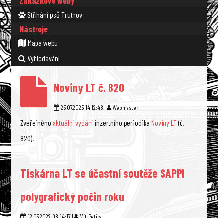
Zakázkové weby
Stříhání psů Trutnov
Nástroje
Mapa webu
Vyhledávání
Noviny LT č. 820
25.07.2025 14:12:48 |
Webmaster
Zveřejněno
aktuální vydání
inzertního periodika
Noviny LT
(č.
820).
Tiskárna LT se účastní soutěže SAPPI
polygrafický počin roku
12.05.2022 08:14:17 |
Vít Petira