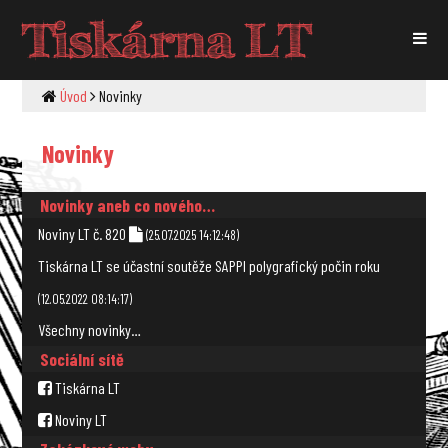
Tiskárna LT
Úvod
Novinky
Novinky
Novinky aneb co nového…
Noviny LT č. 820
(25.07.2025 14:12:48)
Tiskárna LT se účastní soutěže SAPPI polygrafický počin roku
(12.05.2022 08:14:17)
Všechny novinky…
Sociální sítě
Tiskárna LT
Noviny LT