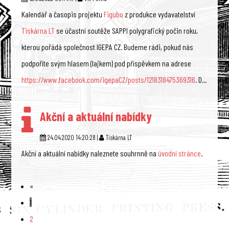
Kalendář a časopis projektu
Figubo
z produkce vydavatelství
Tiskárna LT
se účastní soutěže SAPPI polygrafický počin roku,
kterou pořádá společnost IGEPA CZ. Budeme rádi, pokud nás
podpoříte svým hlasem (lajkem) pod příspěvkem na adrese
https://www.facebook.com/igepaCZ/posts/1218318475369316
. D...
Akční a aktuální nabídky
24.04.2020 14:20:28 |
Tiskárna LT
Akční a aktuální nabídky naleznete souhrnně na
úvodní stránce
.
«
1
2