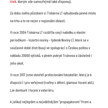
tisk
, kterým zde samozřejmě také disponují.
Za dobu svého působení si Tiskárna LT vybudovala pevné místo
na trhu a to ne nejen v regionální oblasti.
V roce 2004 Tiskárna LT rozšířila svoji nabídku o vlastní
periodikum - inzertní noviny - týdeník Noviny LT, které se v
současné době distribuují ve spolupráci s Českou poštou v
nákladu 20000 výtisků, v plném pokrytí Trutnova a částečně i
jeho okolí.
V roce 2017 jsme otevřeli profesionální fotoateliér, který je k
dispozici i pro veřejnost (rodiny s dětmi, glamour focení atd.).
Lze domluvit i focení v exteriéru.
A jelikož nejlepším a nejvděčnějším "propagátorem" firem a