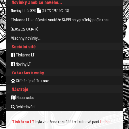
Novinky aneb co nového…
Noviny LT č. 820
(25.07.2025 14:12:48)
Tiskárna LT se účastní soutěže SAPPI polygrafický počin roku
(12.05.2022 08:14:17)
Všechny novinky…
Sociální sítě
Tiskárna LT
Noviny LT
Zakázkové weby
Stříhání psů Trutnov
Nástroje
Mapa webu
Vyhledávání
Tiskárna LT
byla založena roku 1992 v Trutnově paní
Luďkou