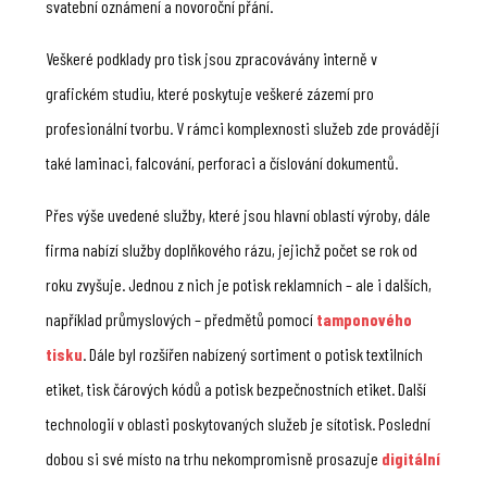
svatební oznámení a novoroční přání.
Veškeré podklady pro tisk jsou zpracovávány interně v
grafickém studiu, které poskytuje veškeré zázemí pro
profesionální tvorbu. V rámci komplexnosti služeb zde provádějí
také laminaci, falcování, perforaci a číslování dokumentů.
Přes výše uvedené služby, které jsou hlavní oblastí výroby, dále
firma nabízí služby doplňkového rázu, jejichž počet se rok od
roku zvyšuje. Jednou z nich je potisk reklamních – ale i dalších,
například průmyslových – předmětů pomocí
tamponového
tisku
. Dále byl rozšířen nabízený sortiment o potisk textilních
etiket, tisk čárových kódů a potisk bezpečnostních etiket. Další
technologií v oblasti poskytovaných služeb je sítotisk. Poslední
dobou si své místo na trhu nekompromisně prosazuje
digitální