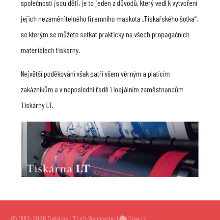
společností jsou děti, je to jeden z důvodů, který vedl k vytvoření
jejich nezaměnitelného firemního maskota „Tiskařského šotka“,
se kterým se můžete setkat prakticky na všech propagačních
materiálech tiskárny.
Největší poděkování však patří všem věrným a platícím
zakázníkům a v neposlední řadě i loajálním zaměstnancům
Tiskárny LT.
© 1992-2026
Tiskárna LT
|
Webmaster
|
Grav.cz