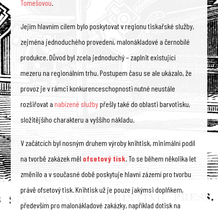
Tomešovou
.
Jejím hlavním cílem bylo poskytovat v regionu tiskařské služby,
zejména jednoduchého provedení, malonákladové a černobílé
produkce. Důvod byl zcela jednoduchý – zaplnit existující
mezeru na regionálním trhu. Postupem času se ale ukázalo, že
provoz je v rámci konkurenceschopnosti nutné neustále
rozšiřovat a
nabízené služby
přešly také do oblasti barvotisku,
složitějšího charakteru a vyššího nákladu.
V začátcích byl nosným druhem výroby knihtisk, minimální podíl
na tvorbě zakázek měl
ofsetový tisk
. To se během několika let
změnilo a v současné době poskytuje hlavní zázemí pro tvorbu
právě ofsetový tisk. Knihtisk už je pouze jakýmsi doplňkem,
především pro malonákladové zakázky, například dotisk na