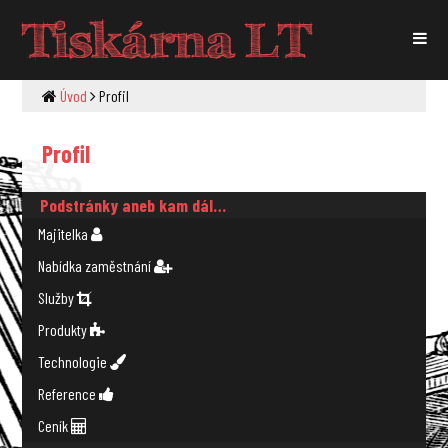
Tiskárna LT
Úvod
Profil
Profil
Podstránky aneb kam dál…
Majitelka
Nabídka zaměstnání
Služby
Produkty
Technologie
Reference
Ceník